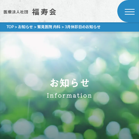
TOP
>
お知らせ
>
鷲見医院 内科
>
3月休診日のお知らせ