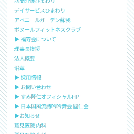
訪問介護ひまわり
デイサービスひまわり
アベニールガーデン蘇我
ボヌールフィットネスクラブ
▶︎ 福寿会について
理事長挨拶
法人概要
沿革
▶︎ 採用情報
▶︎ お問い合わせ
▶︎ すみ隆仁
オフィシャルHP
▶︎ 日本国風流詩吟
吟舞会 國仁会
▶︎お知らせ
鷲見医院 内科