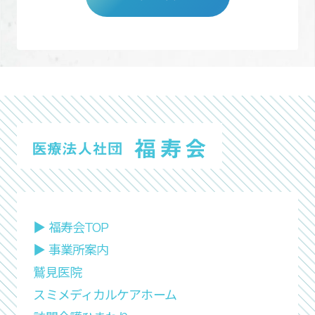
▶︎ 福寿会TOP
▶︎ 事業所案内
鷲見医院
スミメディカルケアホーム