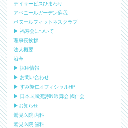
デイサービスひまわり
アベニールガーデン蘇我
ボヌールフィットネスクラブ
▶︎ 福寿会について
理事長挨拶
法人概要
沿革
▶︎ 採用情報
▶︎ お問い合わせ
▶︎ すみ隆仁
オフィシャルHP
▶︎ 日本国風流詩吟
吟舞会 國仁会
▶︎お知らせ
鷲見医院 内科
鷲見医院 歯科