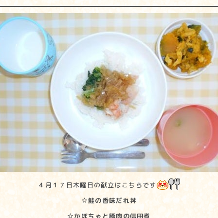
４月１７日木曜日の献立はこちらです
☆鮭の香味だれ丼
☆かぼちゃと豚肉の信田煮