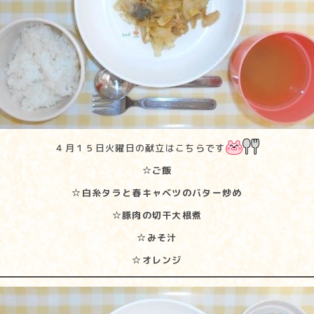
４月１５日火曜日の献立はこちらです
☆ご飯
☆白糸タラと春キャベツのバター炒め
☆豚肉の切干大根煮
☆みそ汁
☆オレンジ