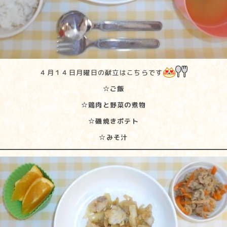
４月１４日月曜日の献立はこちらです
☆ご飯
☆鶏肉と野菜の煮物
☆磯焼きポテト
☆みそ汁